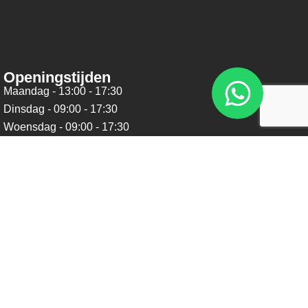
Openingstijden
Maandag - 13:00 - 17:30
Dinsdag - 09:00 - 17:30
Woensdag - 09:00 - 17:30
Donderdag - 09:00 - 17:30
Vrijdag - 09:00 - 17:30
Zaterdag - 09:00 - 16:00
Zondag - Gesloten
Nieuwsbrief
Blijf op de hoogte over ons bedrijf, leuke aanbiedingen en
belangrijke updates. We beloven dat we onze nieuwsbrief
niet te vaak sturen. Uitschrijven kan op ieder moment.