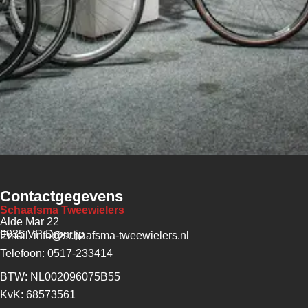
Contactgegevens
Schaafsma Tweewielers
Alde Mar 22
9035 VP Dronrijp
Email: info@schaafsma-tweewielers.nl
Telefoon: 0517-233414
BTW: NL002096075B55
KvK: 68573561