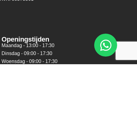
Openingstijden
Maandag - 13:00 - 17:30
Dinsdag - 09:00 - 17:30
Woensdag - 09:00 - 17:30
Donderdag - 09:00 - 17:30
Vrijdag - 09:00 - 17:30
Zaterdag - 09:00 - 16:00
Zondag - Gesloten
Nieuwsbrief
Blijf op de hoogte over ons bedrijf, leuke aanbiedingen en
belangrijke updates. We beloven dat we onze nieuwsbrief