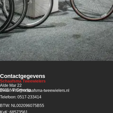
Contactgegevens
Schaafsma Tweewielers
Alde Mar 22
9035 VP Dronrijp
Email: info@schaafsma-tweewielers.nl
Telefoon: 0517-233414
BTW: NL002096075B55
KvK: 68573561