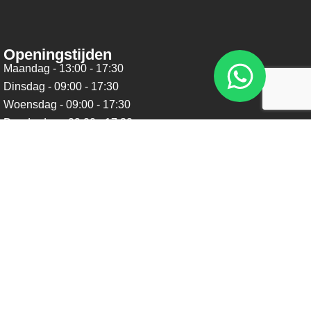
Openingstijden
Maandag - 13:00 - 17:30
Dinsdag - 09:00 - 17:30
Woensdag - 09:00 - 17:30
Donderdag - 09:00 - 17:30
Vrijdag - 09:00 - 17:30
Zaterdag - 09:00 - 16:00
Zondag - Gesloten
Nieuwsbrief
Blijf op de hoogte over ons bedrijf, leuke aanbiedingen en
belangrijke updates. We beloven dat we onze nieuwsbrief
niet te vaak sturen. Uitschrijven kan op ieder moment.