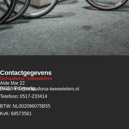
Contactgegevens
Schaafsma Tweewielers
Alde Mar 22
9035 VP Dronrijp
Email: info@schaafsma-tweewielers.nl
Telefoon: 0517-233414
BTW: NL002096075B55
KvK: 68573561