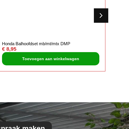
Honda Balhoofdset mb/mt/mtx DMP
Orig r
€
8,95
€
5,5
Toevoegen aan winkelwagen
spraak maken