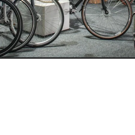
ijden
Nieuwsbrief
0 - 17:30
Blijf op de hoogte over ons bedr
0 - 17:30
aanbiedingen en belangrijke 
00 - 17:30
beloven dat we onze nieuwsbrie
:00 - 17:30
sturen. Uitschrijven kan op ie
 - 17:30
0 - 16:00
oten