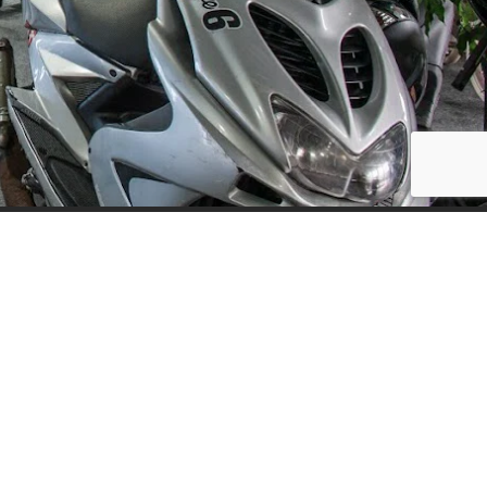
Social Media
ijf, leuke
updates. We
f niet te vaak
der moment.