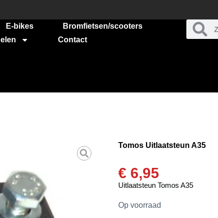
E-bikes
Bromfietsen/scooters
elen
Contact
Tomos Uitlaatsteun A35
€
6,95
Uitlaatsteun Tomos A35
Op voorraad