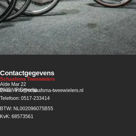
Contactgegevens
Schaafsma Tweewielers
Alde Mar 22
9035 VP Dronrijp
Email: info@schaafsma-tweewielers.nl
Telefoon: 0517-233414
BTW: NL002096075B55
KvK: 68573561