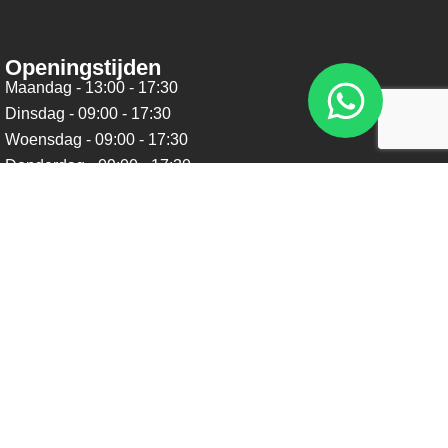
Openingstijden
Maandag - 13:00 - 17:30
Dinsdag - 09:00 - 17:30
Woensdag - 09:00 - 17:30
Donderdag - 09:00 - 17:30
Vrijdag - 09:00 - 17:30
Zaterdag - 09:00 - 16:00
Zondag - Gesloten
Nieuwsbrief
Blijf op de hoogte over ons bedrijf, leuke aanbiedingen en
belangrijke updates. We beloven dat we onze nieuwsbrief
niet te vaak sturen. Uitschrijven kan op ieder moment.