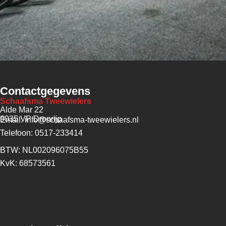
Contactgegevens
Schaafsma Tweewielers
Alde Mar 22
9035 VP Dronrijp
Email: info@schaafsma-tweewielers.nl
Telefoon: 0517-233414
BTW: NL002096075B55
KvK: 68573561