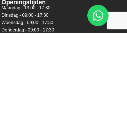
Openingstijden
Maandag - 13:00 - 17:30
Dinsdag - 09:00 - 17:30
Woensdag - 09:00 - 17:30
Donderdag - 09:00 - 17:30
Vrijdag - 09:00 - 17:30
Zaterdag - 09:00 - 16:00
Zondag - Gesloten
Nieuwsbrief
Blijf op de hoogte over ons bedrijf, leuke aanbiedingen en
belangrijke updates. We beloven dat we onze nieuwsbrief
niet te vaak sturen. Uitschrijven kan op ieder moment.