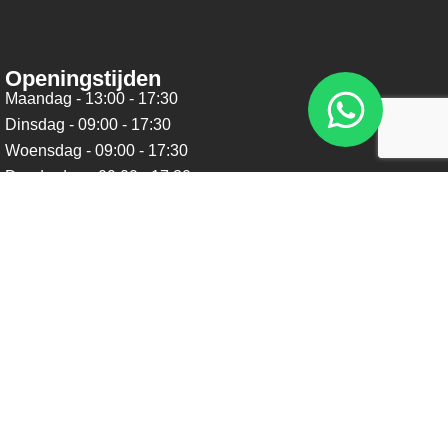
Openingstijden
Maandag - 13:00 - 17:30
Dinsdag - 09:00 - 17:30
Woensdag - 09:00 - 17:30
Donderdag - 09:00 - 17:30
Vrijdag - 09:00 - 17:30
Zaterdag - 09:00 - 16:00
Zondag - Gesloten
Nieuwsbrief
Blijf op de hoogte over ons bedrijf, leuke aanbiedingen en
belangrijke updates. We beloven dat we onze nieuwsbrief
niet te vaak sturen. Uitschrijven kan op ieder moment.