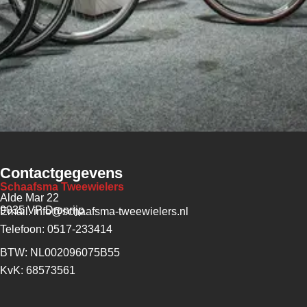
Contactgegevens
Schaafsma Tweewielers
Alde Mar 22
9035 VP Dronrijp
Email: info@schaafsma-tweewielers.nl
Telefoon: 0517-233414
BTW: NL002096075B55
KvK: 68573561