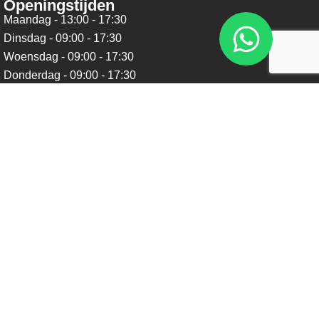
Openingstijden
Maandag - 13:00 - 17:30
Dinsdag - 09:00 - 17:30
Woensdag - 09:00 - 17:30
Donderdag - 09:00 - 17:30
Vrijdag - 09:00 - 17:30
Zaterdag - 09:00 - 16:00
Zondag - Gesloten
Nieuwsbrief
Blijf op de hoogte over ons bedrijf, leuke aanbiedingen en
belangrijke updates. We beloven dat we onze nieuwsbrief
niet te vaak sturen. Uitschrijven kan op ieder moment.