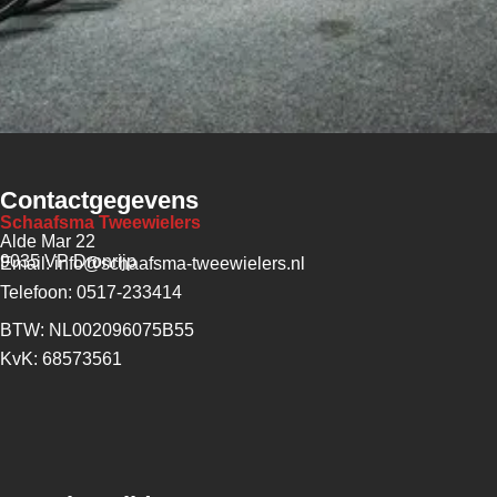
Contactgegevens
Schaafsma Tweewielers
Alde Mar 22
9035 VP Dronrijp
Email: info@schaafsma-tweewielers.nl
Telefoon: 0517-233414
BTW: NL002096075B55
KvK: 68573561