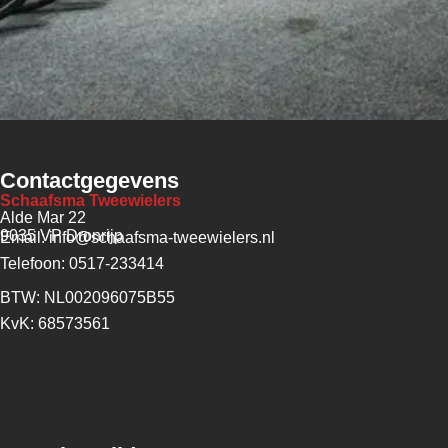
Contactgegevens
Schaafsma Tweewielers
Alde Mar 22
9035 VP Dronrijp
Email: info@schaafsma-tweewielers.nl
Telefoon: 0517-233414
BTW: NL002096075B55
KvK: 68573561