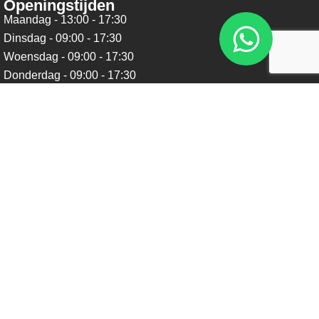
Openingstijden
Maandag - 13:00 - 17:30
Dinsdag - 09:00 - 17:30
Woensdag - 09:00 - 17:30
Donderdag - 09:00 - 17:30
Vrijdag - 09:00 - 17:30
Zaterdag - 09:00 - 16:00
Zondag - Gesloten
Nieuwsbrief
Blijf op de hoogte over ons bedrijf, leuke aanbiedingen en
belangrijke updates. We beloven dat we onze nieuwsbrief
niet te vaak sturen. Uitschrijven kan op ieder moment.