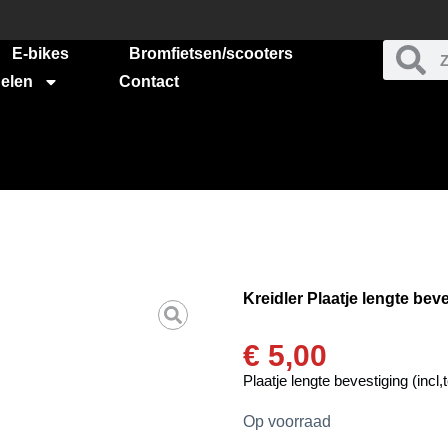
E-bikes
Bromfietsen/scooters
elen
Contact
Kreidler Plaatje lengte beves
€
5,00
Plaatje lengte bevestiging (incl,t
Op voorraad