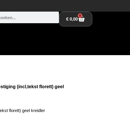
0
€
0,00
tiging (incl,tekst florett) geel
ekst florett) geel kreidler