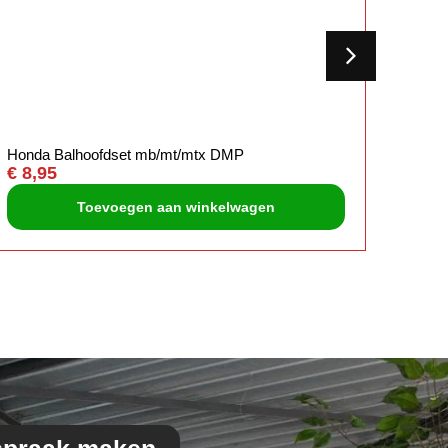
Honda Balhoofdset mb/mt/mtx DMP
Orig r
€
8,95
€
5,5
Toevoegen aan winkelwagen