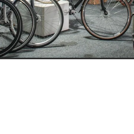
ijden
Nieuwsbrief
0 - 17:30
Blijf op de hoogte over ons bedr
0 - 17:30
aanbiedingen en belangrijke 
00 - 17:30
beloven dat we onze nieuwsbrie
:00 - 17:30
sturen. Uitschrijven kan op ie
 - 17:30
0 - 16:00
oten