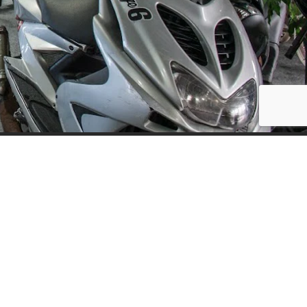
Social Media
ijf, leuke
updates. We
f niet te vaak
der moment.