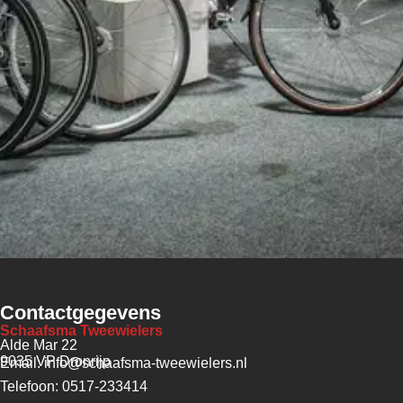
Contactgegevens
Schaafsma Tweewielers
Alde Mar 22
9035 VP Dronrijp
Email: info@schaafsma-tweewielers.nl
Telefoon: 0517-233414