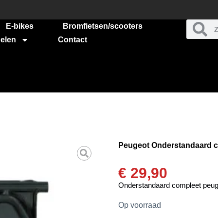
E-bikes
Bromfietsen/scooters
elen
Contact
Peugeot Onderstandaard co
€
29,90
Onderstandaard compleet peuge
Op voorraad