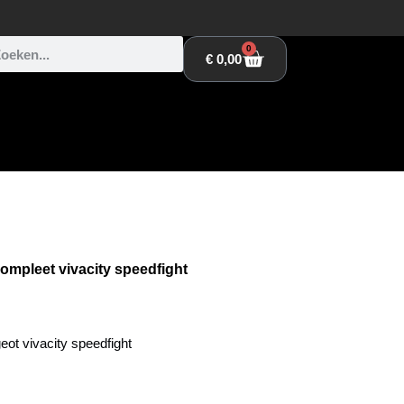
0
€
0,00
mpleet vivacity speedfight
ot vivacity speedfight