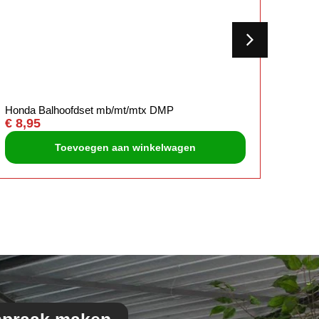
Honda Balhoofdset mb/mt/mtx DMP
Orig r
€
8,95
€
5,5
Toevoegen aan winkelwagen