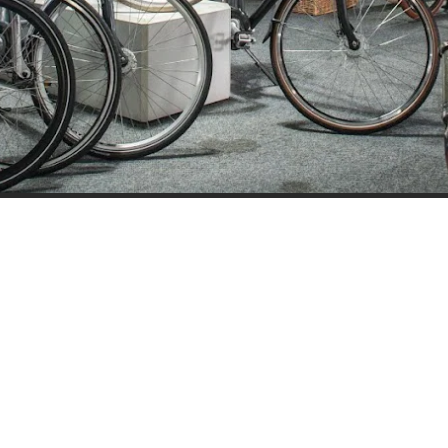
ijden
Nieuwsbrief
0 - 17:30
Blijf op de hoogte over ons bedr
0 - 17:30
aanbiedingen en belangrijke 
00 - 17:30
beloven dat we onze nieuwsbrie
:00 - 17:30
sturen. Uitschrijven kan op ie
 - 17:30
0 - 16:00
oten