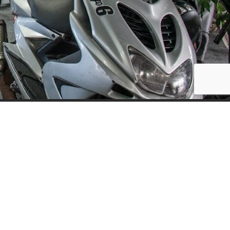
Social Media
ijf, leuke
updates. We
f niet te vaak
der moment.