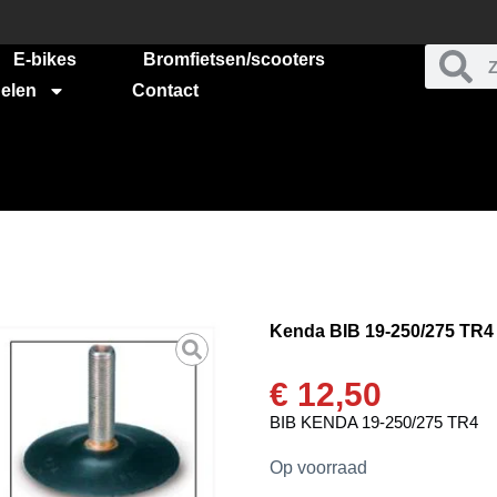
E-bikes
Bromfietsen/scooters
elen
Contact
Kenda BIB 19-250/275 TR4
€
12,50
BIB KENDA 19-250/275 TR4
Op voorraad