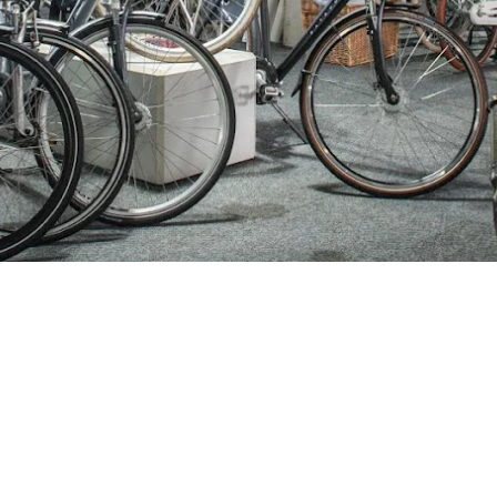
ijden
Nieuwsbrief
0 - 17:30
Blijf op de hoogte over ons bedr
0 - 17:30
aanbiedingen en belangrijke 
00 - 17:30
beloven dat we onze nieuwsbrie
:00 - 17:30
sturen. Uitschrijven kan op ie
 - 17:30
0 - 16:00
oten