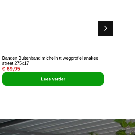
Banden Buitenband michelin tt wegprofiel anakee
Michel
street 275x17
€
69,
€
69,95
Lees verder