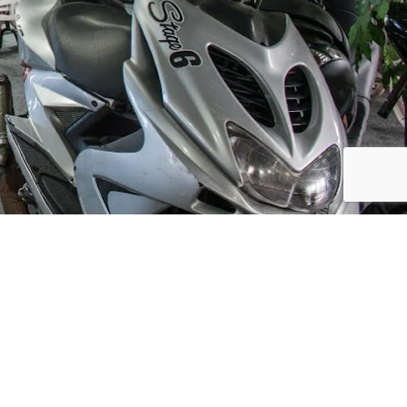
Social Media
ijf, leuke
updates. We
f niet te vaak
der moment.