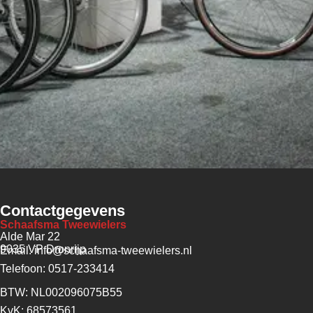
Contactgegevens
Schaafsma Tweewielers
Alde Mar 22
9035 VP Dronrijp
Email: info@schaafsma-tweewielers.nl
Telefoon: 0517-233414
BTW: NL002096075B55
KvK: 68573561