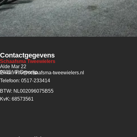
Contactgegevens
Schaafsma Tweewielers
Alde Mar 22
9035 VP Dronrijp
Email: info@schaafsma-tweewielers.nl
Telefoon: 0517-233414
BTW: NL002096075B55
KvK: 68573561