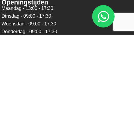
Openingstijden
Maandag - 13:00 - 17:30
Dinsdag - 09:00 - 17:30
Woensdag - 09:00 - 17:30
Donderdag - 09:00 - 17:30
Vrijdag - 09:00 - 17:30
Zaterdag - 09:00 - 16:00
Zondag - Gesloten
Nieuwsbrief
Blijf op de hoogte over ons bedrijf, leuke aanbiedingen en
belangrijke updates. We beloven dat we onze nieuwsbrief
niet te vaak sturen. Uitschrijven kan op ieder moment.