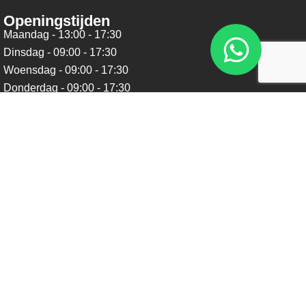
Openingstijden
Maandag - 13:00 - 17:30
Dinsdag - 09:00 - 17:30
Woensdag - 09:00 - 17:30
Donderdag - 09:00 - 17:30
Vrijdag - 09:00 - 17:30
Zaterdag - 09:00 - 16:00
Zondag - Gesloten
Nieuwsbrief
Blijf op de hoogte over ons bedrijf, leuke aanbiedingen en
belangrijke updates. We beloven dat we onze nieuwsbrief
niet te vaak sturen. Uitschrijven kan op ieder moment.