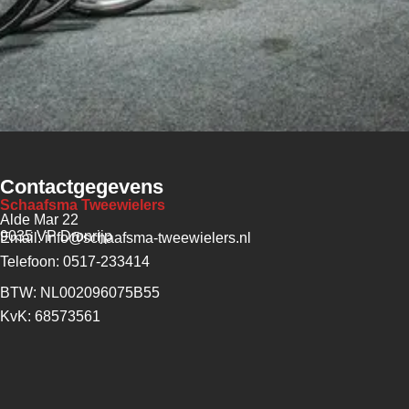
Contactgegevens
Schaafsma Tweewielers
Alde Mar 22
9035 VP Dronrijp
Email: info@schaafsma-tweewielers.nl
Telefoon: 0517-233414
BTW: NL002096075B55
KvK: 68573561