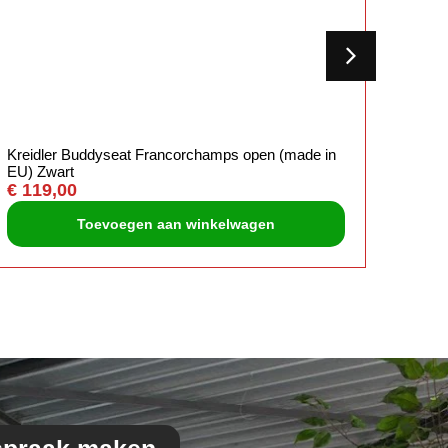
Kreidler Buddyseat Francorchamps open (made in
Yamah
EU) Zwart
€
89,
€
119,00
Toevoegen aan winkelwagen