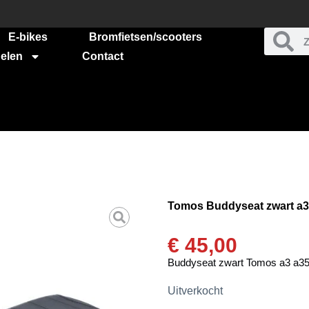
E-bikes
Bromfietsen/scooters
elen
Contact
Tomos Buddyseat zwart a3
€
45,00
Buddyseat zwart Tomos a3 a3
Uitverkocht