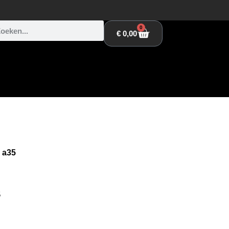
0
€
0,00
 a35
5