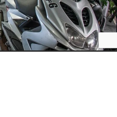
Social Media
ijf, leuke
updates. We
f niet te vaak
der moment.