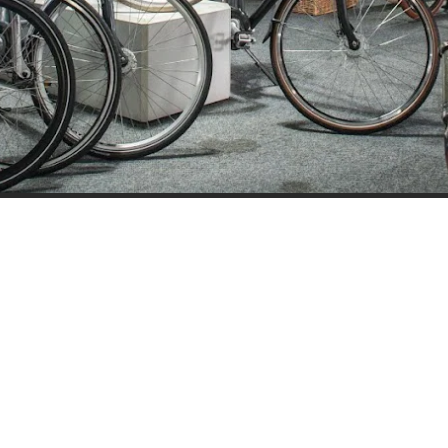
ijden
Nieuwsbrief
0 - 17:30
Blijf op de hoogte over ons bedr
0 - 17:30
aanbiedingen en belangrijke 
00 - 17:30
beloven dat we onze nieuwsbrie
:00 - 17:30
sturen. Uitschrijven kan op ie
 - 17:30
0 - 16:00
oten