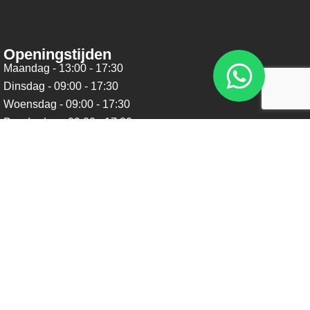
Openingstijden
Maandag - 13:00 - 17:30
Dinsdag - 09:00 - 17:30
Woensdag - 09:00 - 17:30
Donderdag - 09:00 - 17:30
Vrijdag - 09:00 - 17:30
Zaterdag - 09:00 - 16:00
Zondag - Gesloten
Nieuwsbrief
Blijf op de hoogte over ons bedrijf, leuke aanbiedingen en
belangrijke updates. We beloven dat we onze nieuwsbrief
niet te vaak sturen. Uitschrijven kan op ieder moment.