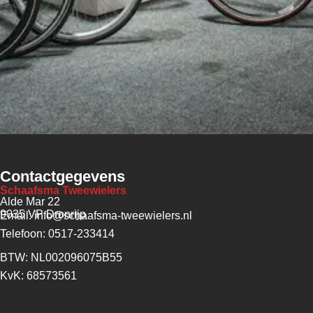
Contactgegevens
Schaafsma Tweewielers
Alde Mar 22
9035 VP Dronrijp
Email: info@schaafsma-tweewielers.nl
Telefoon: 0517-233414
BTW: NL002096075B55
KvK: 68573561