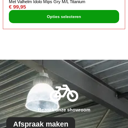
Met Valhelm Idolo Mips Gry M/L Titanium
€
99,95
Opties selecteren
Bezoek onze showroom
Afspraak maken