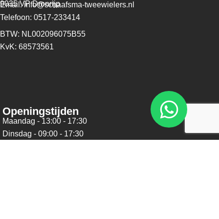
9035 VP Dronrijp
Email: info@schaafsma-tweewielers.nl
Telefoon: 0517-233414
BTW: NL002096075B55
KvK: 68573561
Openingstijden
Maandag - 13:00 - 17:30
Dinsdag - 09:00 - 17:30
Woensdag - 09:00 - 17:30
Donderdag - 09:00 - 17:30
Vrijdag - 09:00 - 17:30
Zaterdag - 09:00 - 16:00
Zondag - Gesloten