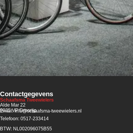
Contactgegevens
Schaafsma Tweewielers
Alde Mar 22
9035 VP Dronrijp
Email: info@schaafsma-tweewielers.nl
Telefoon: 0517-233414
BTW: NL002096075B55