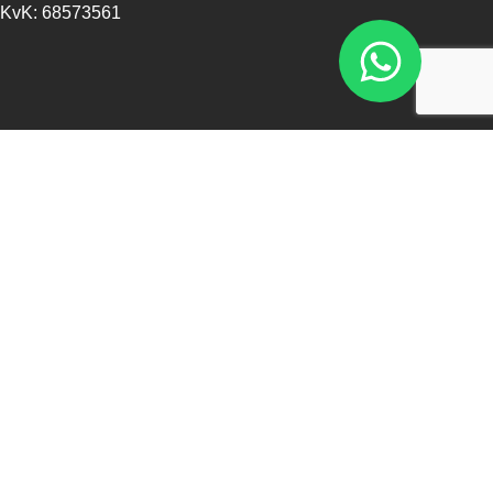
KvK: 68573561
Openingstijden
Maandag - 13:00 - 17:30
Dinsdag - 09:00 - 17:30
Woensdag - 09:00 - 17:30
Donderdag - 09:00 - 17:30
Vrijdag - 09:00 - 17:30
Zaterdag - 09:00 - 16:00
Zondag - Gesloten
Nieuwsbrief
Blijf op de hoogte over ons bedrijf, leuke aanbiedingen en
belangrijke updates. We beloven dat we onze nieuwsbrief