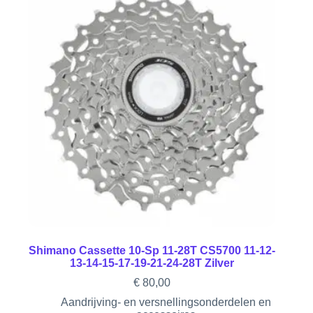
Shimano Cassette 10-Sp 11-28T CS5700 11-12-
13-14-15-17-19-21-24-28T Zilver
€
80,00
Aandrijving- en versnellingsonderdelen en