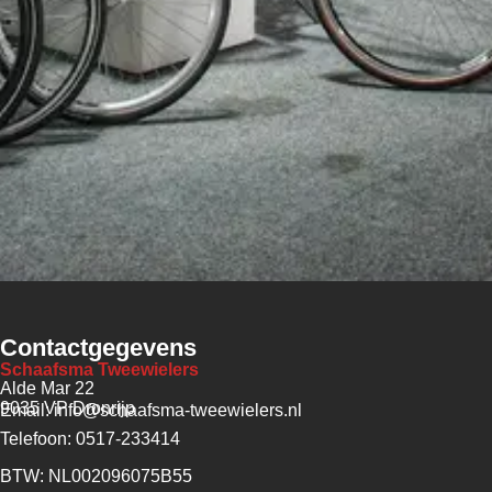
Contactgegevens
Schaafsma Tweewielers
Alde Mar 22
9035 VP Dronrijp
Email: info@schaafsma-tweewielers.nl
Telefoon: 0517-233414
BTW: NL002096075B55