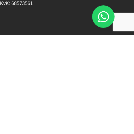
KvK: 68573561
Openingstijden
Maandag - 13:00 - 17:30
Dinsdag - 09:00 - 17:30
Woensdag - 09:00 - 17:30
Donderdag - 09:00 - 17:30
Vrijdag - 09:00 - 17:30
Zaterdag - 09:00 - 16:00
Zondag - Gesloten
Nieuwsbrief
Blijf op de hoogte over ons bedrijf, leuke aanbiedingen en
belangrijke updates. We beloven dat we onze nieuwsbrief