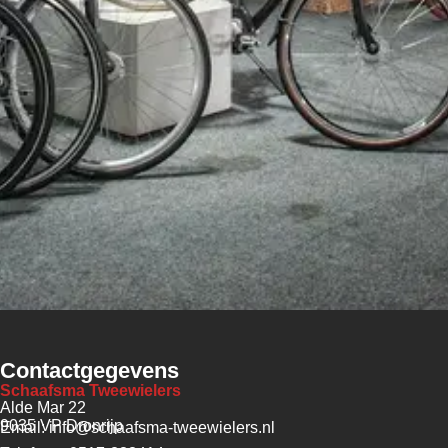
Contactgegevens
Schaafsma Tweewielers
Alde Mar 22
9035 VP Dronrijp
Email: info@schaafsma-tweewielers.nl