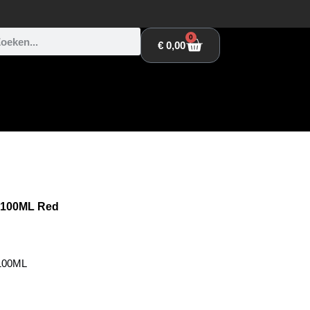
0
€
0,00
 100ML Red
100ML