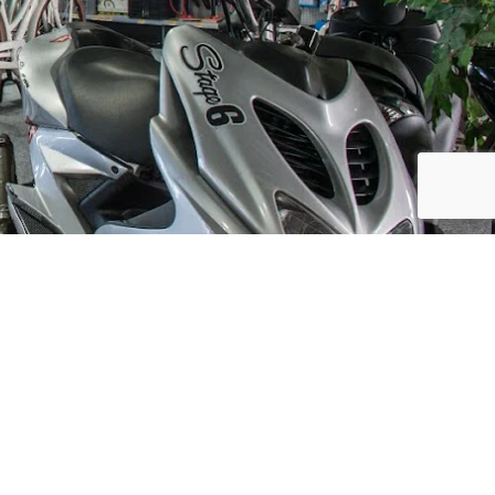
Social Media
ijf, leuke
updates. We