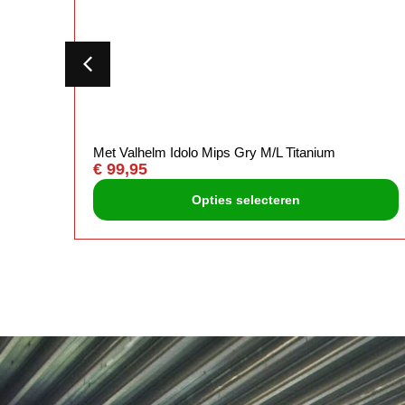
Met Valhelm Idolo Mips Gry M/L Titanium
€
99,95
Opties selecteren