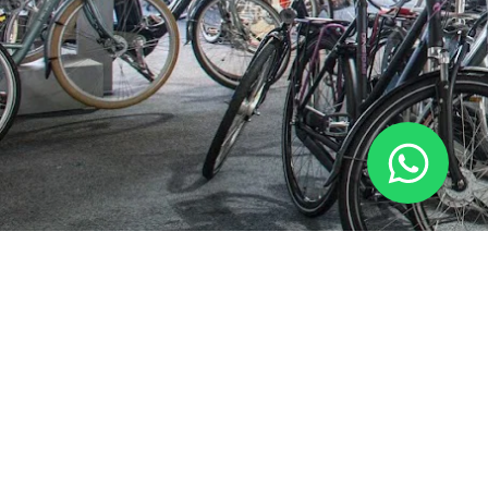
Contactgegevens
Openingst
Schaafsma Tweewielers
Maandag - 13:0
Alde Mar 22
Dinsdag - 09:0