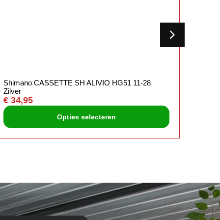
Shimano CASSETTE SH ALIVIO HG51 11-28
Shima
Zilver
€
44,
€
34,95
Opties selecteren