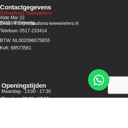
Contactgegevens
Schaafsma Tweewielers
Alde Mar 22
9035 VP Dronrijp
Email: info@schaafsma-tweewielers.nl
Telefoon: 0517-233414
BTW: NL002096075B55
KvK: 68573561
Openingstijden
Maandag - 13:00 - 17:30
Dinsdag - 09:00 - 17:30
Woensdag - 09:00 - 17:30
Donderdag - 09:00 - 17:30
Vrijdag - 09:00 - 17:30