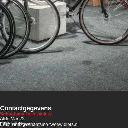
Contactgegevens
Schaafsma Tweewielers
Alde Mar 22
9035 VP Dronrijp
Email: info@schaafsma-tweewielers.nl