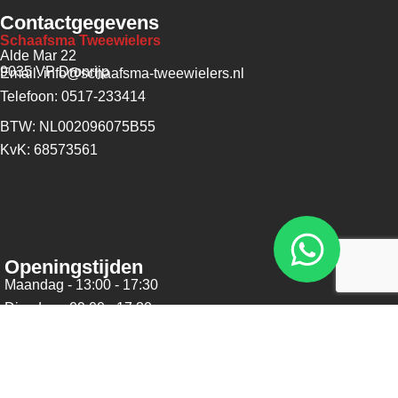
Contactgegevens
Schaafsma Tweewielers
Alde Mar 22
9035 VP Dronrijp
Email: info@schaafsma-tweewielers.nl
Telefoon: 0517-233414
BTW: NL002096075B55
KvK: 68573561
Openingstijden
Maandag - 13:00 - 17:30
Dinsdag - 09:00 - 17:30
Woensdag - 09:00 - 17:30
Donderdag - 09:00 - 17:30
Vrijdag - 09:00 - 17:30