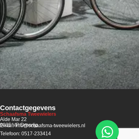
Contactgegevens
Schaafsma Tweewielers
Alde Mar 22
9035 VP Dronrijp
Email: info@schaafsma-tweewielers.nl
Telefoon: 0517-233414