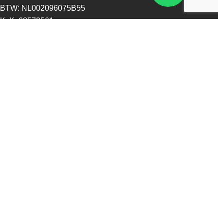
BTW: NL002096075B55
KvK: 68573561
Openingstijden
Maandag - 13:00 - 17:30
Dinsdag - 09:00 - 17:30
Woensdag - 09:00 - 17:30
Donderdag - 09:00 - 17:30
Vrijdag - 09:00 - 17:30
Zaterdag - 09:00 - 16:00
Zondag - Gesloten
Nieuwsbrief