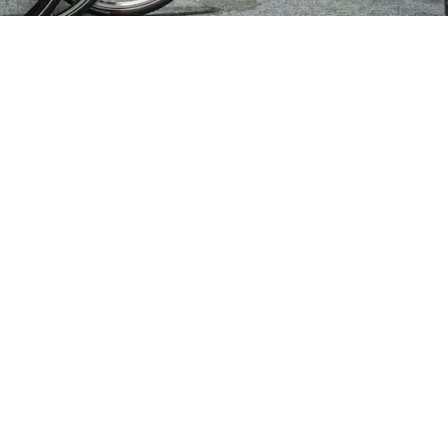
ijden
Nieuwsbrief
0 - 17:30
Blijf op de hoogte over ons bedr
0 - 17:30
aanbiedingen en belangrijke 
00 - 17:30
beloven dat we onze nieuwsbrie
:00 - 17:30
sturen. Uitschrijven kan op ie
 - 17:30
0 - 16:00
oten
Verstuur
© 2026 All Rights Reserved.