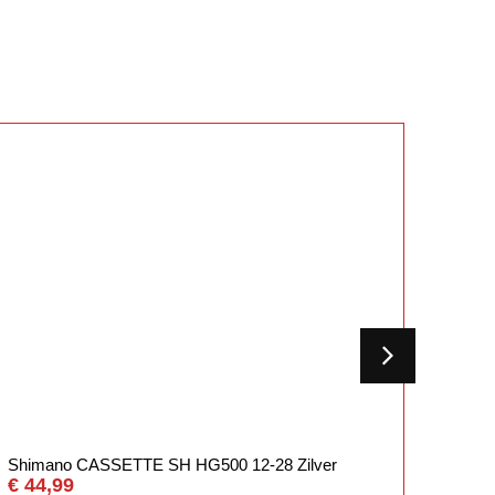
Shimano CASSETTE SH HG500 12-28 Zilver
Shima
€
44,99
€
49,