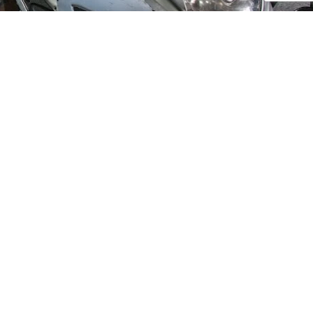
Social Media
ijf, leuke
updates. We
f niet te vaak
der moment.