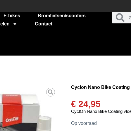
E-bikes
Bromfietsen/scooters
elen
Contact
Cyclon Nano Bike Coating 
€
24,95
CyclOn Nano Bike Coating vloe
Op voorraad