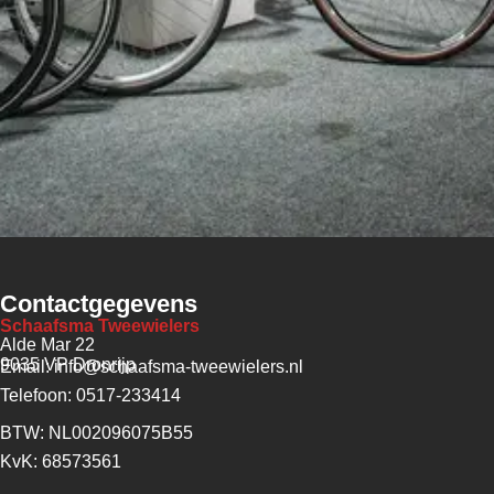
Contactgegevens
Schaafsma Tweewielers
Alde Mar 22
9035 VP Dronrijp
Email: info@schaafsma-tweewielers.nl
Telefoon: 0517-233414
BTW: NL002096075B55
KvK: 68573561