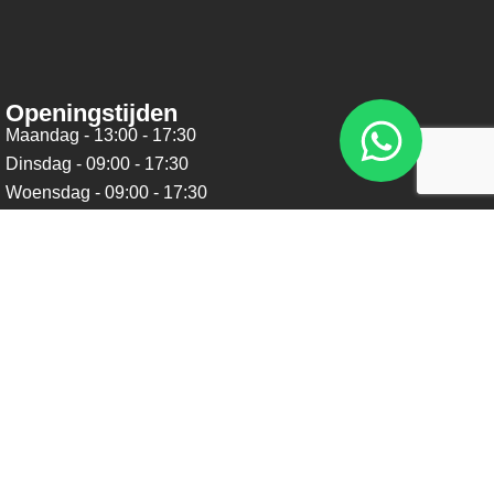
Openingstijden
Maandag - 13:00 - 17:30
Dinsdag - 09:00 - 17:30
Woensdag - 09:00 - 17:30
Donderdag - 09:00 - 17:30
Vrijdag - 09:00 - 17:30
Zaterdag - 09:00 - 16:00
Zondag - Gesloten
Nieuwsbrief
Blijf op de hoogte over ons bedrijf, leuke aanbiedingen en
belangrijke updates. We beloven dat we onze nieuwsbrief
niet te vaak sturen. Uitschrijven kan op ieder moment.