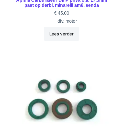
Aprilia Carburateur DMP phva o.a. 17.5mm
past op derbi, minarelli am6, senda
€
45,00
div. motor
Lees verder