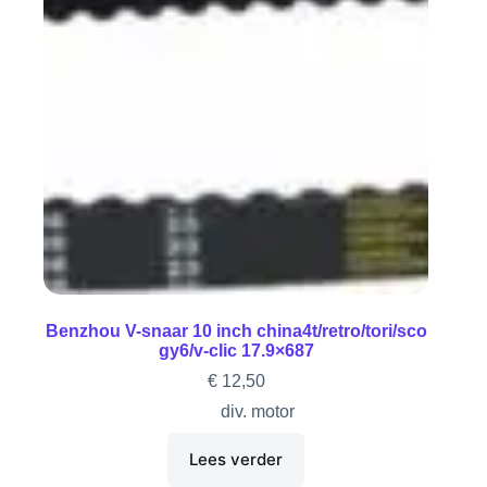
Benzhou V-snaar 10 inch china4t/retro/tori/sco
gy6/v-clic 17.9×687
€
12,50
div. motor
Lees verder