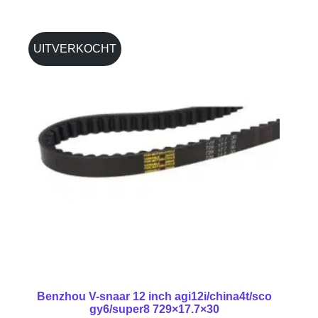
UITVERKOCHT
Benzhou V-snaar 12 inch agi12i/china4t/sco
gy6/super8 729×17.7×30