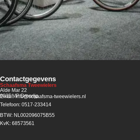
Contactgegevens
Schaafsma Tweewielers
Alde Mar 22
9035 VP Dronrijp
Email: info@schaafsma-tweewielers.nl
Telefoon: 0517-233414
BTW: NL002096075B55
KvK: 68573561