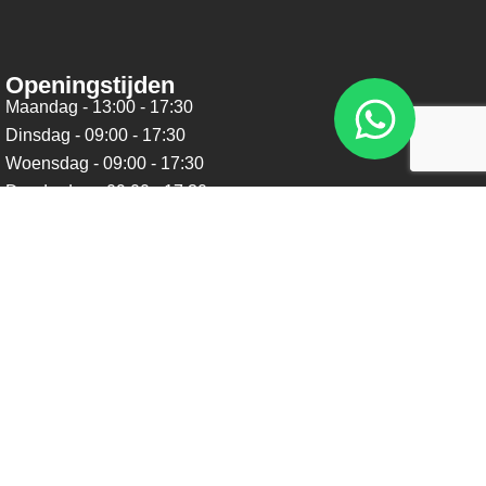
Openingstijden
Maandag - 13:00 - 17:30
Dinsdag - 09:00 - 17:30
Woensdag - 09:00 - 17:30
Donderdag - 09:00 - 17:30
Vrijdag - 09:00 - 17:30
Zaterdag - 09:00 - 16:00
Zondag - Gesloten
Nieuwsbrief
Blijf op de hoogte over ons bedrijf, leuke aanbiedingen en
belangrijke updates. We beloven dat we onze nieuwsbrief
niet te vaak sturen. Uitschrijven kan op ieder moment.