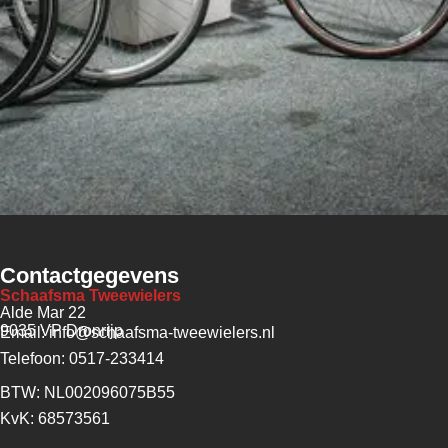
Contactgegevens
Schaafsma Tweewielers
Alde Mar 22
9035 VP Dronrijp
Email: info@schaafsma-tweewielers.nl
Telefoon: 0517-233414
BTW: NL002096075B55
KvK: 68573561