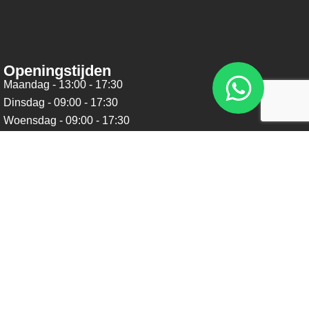
Openingstijden
Maandag - 13:00 - 17:30
Dinsdag - 09:00 - 17:30
Woensdag - 09:00 - 17:30
Donderdag - 09:00 - 17:30
Vrijdag - 09:00 - 17:30
Zaterdag - 09:00 - 16:00
Zondag - Gesloten
Nieuwsbrief
Blijf op de hoogte over ons bedrijf, leuke aanbiedingen en
belangrijke updates. We beloven dat we onze nieuwsbrief
niet te vaak sturen. Uitschrijven kan op ieder moment.