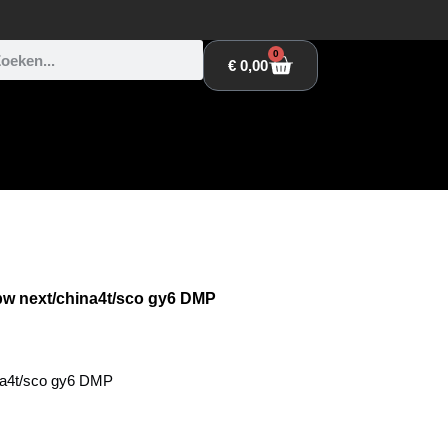
0
€
0,00
bw next/china4t/sco gy6 DMP
na4t/sco gy6 DMP