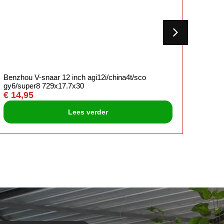
Benzhou V-snaar 12 inch agi12i/china4t/sco
Dmp P
gy6/super8 729x17.7x30
chroo
€
14,95
€
13,
Lees verder