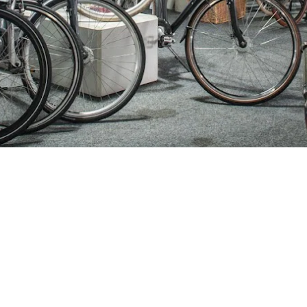
ijden
Nieuwsbrief
0 - 17:30
Blijf op de hoogte over ons bedr
0 - 17:30
aanbiedingen en belangrijke 
00 - 17:30
beloven dat we onze nieuwsbrie
:00 - 17:30
sturen. Uitschrijven kan op ie
 - 17:30
0 - 16:00
oten