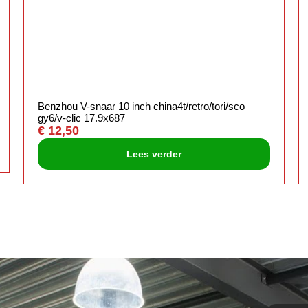
Benzhou V-snaar 10 inch china4t/retro/tori/sco
gy6/v-clic 17.9x687
€
12,50
Lees verder