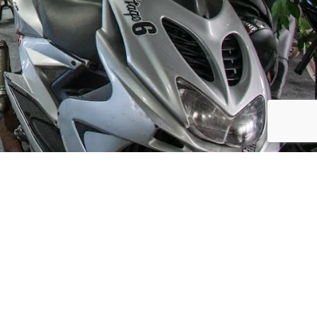
Social Media
ijf, leuke
updates. We
f niet te vaak
der moment.