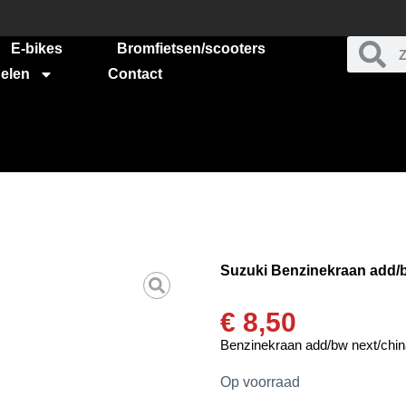
E-bikes
Bromfietsen/scooters
elen
Contact
Suzuki Benzinekraan add/
€
8,50
Benzinekraan add/bw next/chi
Op voorraad