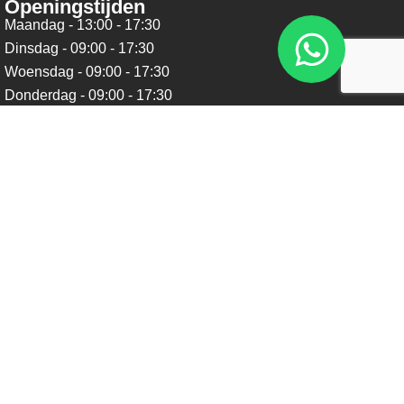
Openingstijden
Maandag - 13:00 - 17:30
Dinsdag - 09:00 - 17:30
Woensdag - 09:00 - 17:30
Donderdag - 09:00 - 17:30
Vrijdag - 09:00 - 17:30
Zaterdag - 09:00 - 16:00
Zondag - Gesloten
Nieuwsbrief
Blijf op de hoogte over ons bedrijf, leuke aanbiedingen en
belangrijke updates. We beloven dat we onze nieuwsbrief
niet te vaak sturen. Uitschrijven kan op ieder moment.