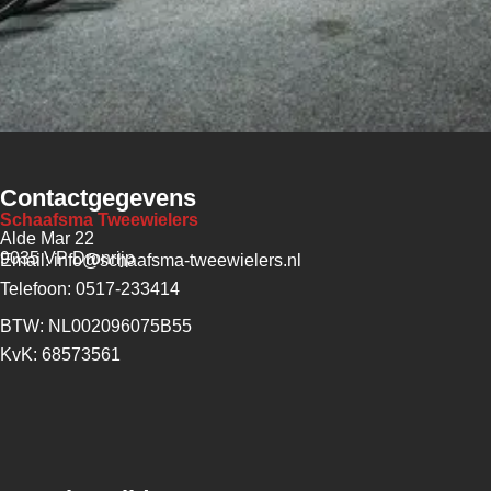
Contactgegevens
Schaafsma Tweewielers
Alde Mar 22
9035 VP Dronrijp
Email: info@schaafsma-tweewielers.nl
Telefoon: 0517-233414
BTW: NL002096075B55
KvK: 68573561