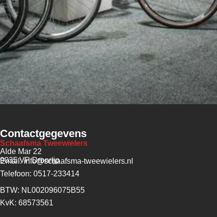
Contactgegevens
Schaafsma Tweewielers
Alde Mar 22
9035 VP Dronrijp
Email: info@schaafsma-tweewielers.nl
Telefoon: 0517-233414
BTW: NL002096075B55
KvK: 68573561