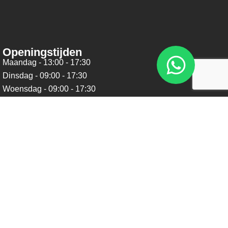
Openingstijden
Maandag - 13:00 - 17:30
Dinsdag - 09:00 - 17:30
Woensdag - 09:00 - 17:30
Donderdag - 09:00 - 17:30
Vrijdag - 09:00 - 17:30
Zaterdag - 09:00 - 16:00
Zondag - Gesloten
Nieuwsbrief
Blijf op de hoogte over ons bedrijf, leuke aanbiedingen en
belangrijke updates. We beloven dat we onze nieuwsbrief
niet te vaak sturen. Uitschrijven kan op ieder moment.