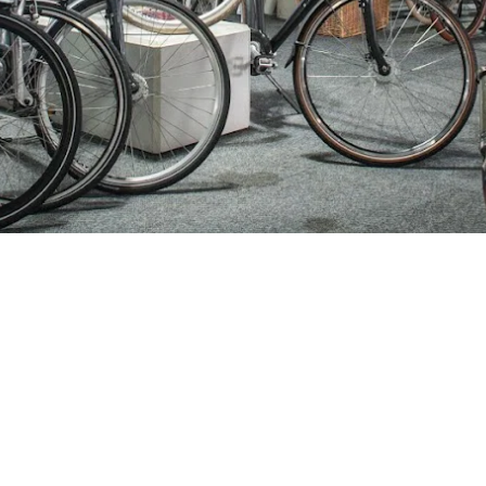
ijden
Nieuwsbrief
0 - 17:30
Blijf op de hoogte over ons bedr
0 - 17:30
aanbiedingen en belangrijke 
00 - 17:30
beloven dat we onze nieuwsbrie
:00 - 17:30
sturen. Uitschrijven kan op ie
 - 17:30
0 - 16:00
oten