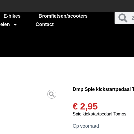
E-bikes
Bromfietsen/scooters
elen
Contact
Dmp Spie kickstartpedaal
€
2,95
Spie kickstartpedaal Tomos
Op voorraad