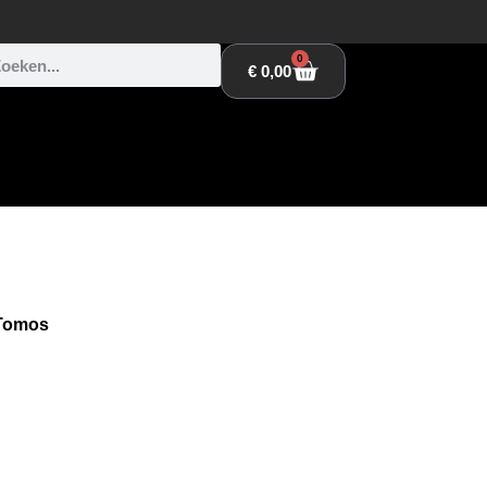
0
€
0,00
 Tomos