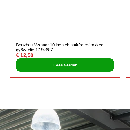
Benzhou V-snaar 10 inch china4t/retro/tori/sco
gy6/v-clic 17.9x687
€
12,50
Lees verder