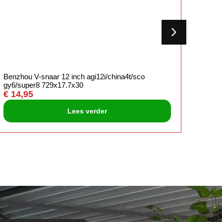
Benzhou V-snaar 12 inch agi12i/china4t/sco
Dmp P
gy6/super8 729x17.7x30
chroo
€
14,95
€
13,
Lees verder