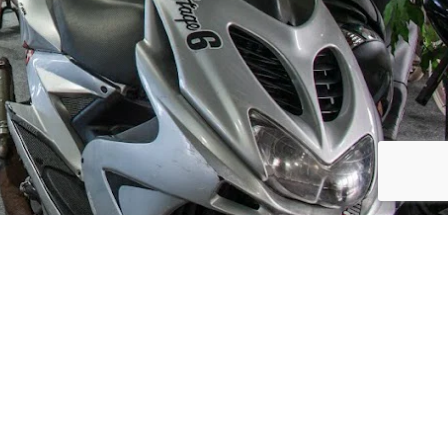
Social Media
ijf, leuke
updates. We
f niet te vaak
der moment.