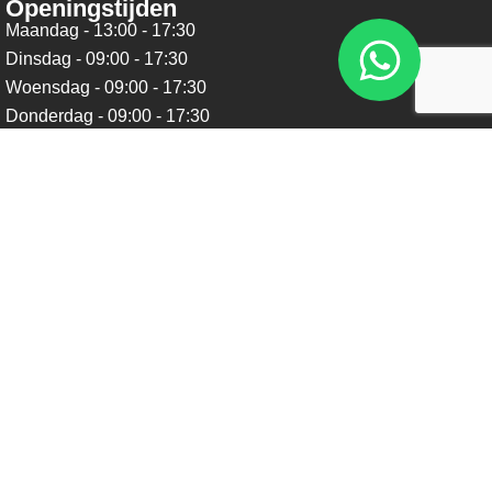
Openingstijden
Maandag - 13:00 - 17:30
Dinsdag - 09:00 - 17:30
Woensdag - 09:00 - 17:30
Donderdag - 09:00 - 17:30
Vrijdag - 09:00 - 17:30
Zaterdag - 09:00 - 16:00
Zondag - Gesloten
Nieuwsbrief
Blijf op de hoogte over ons bedrijf, leuke aanbiedingen en
belangrijke updates. We beloven dat we onze nieuwsbrief
niet te vaak sturen. Uitschrijven kan op ieder moment.