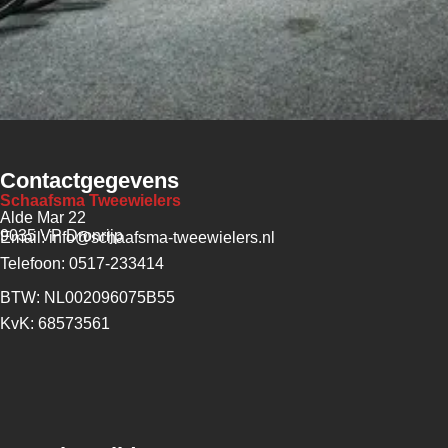
Contactgegevens
Schaafsma Tweewielers
Alde Mar 22
9035 VP Dronrijp
Email: info@schaafsma-tweewielers.nl
Telefoon: 0517-233414
BTW: NL002096075B55
KvK: 68573561