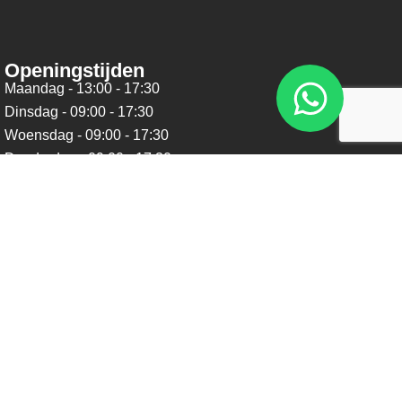
Openingstijden
Maandag - 13:00 - 17:30
Dinsdag - 09:00 - 17:30
Woensdag - 09:00 - 17:30
Donderdag - 09:00 - 17:30
Vrijdag - 09:00 - 17:30
Zaterdag - 09:00 - 16:00
Zondag - Gesloten
Nieuwsbrief
Blijf op de hoogte over ons bedrijf, leuke aanbiedingen en
belangrijke updates. We beloven dat we onze nieuwsbrief
niet te vaak sturen. Uitschrijven kan op ieder moment.