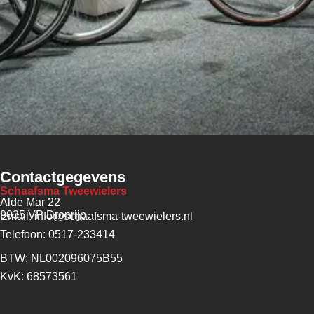
Contactgegevens
Schaafsma Tweewielers
Alde Mar 22
9035 VP Dronrijp
Email: info@schaafsma-tweewielers.nl
Telefoon: 0517-233414
BTW: NL002096075B55
KvK: 68573561