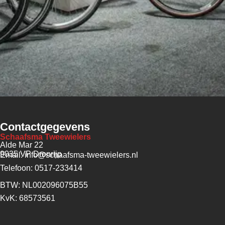
Contactgegevens
Schaafsma Tweewielers
Alde Mar 22
9035 VP Dronrijp
Email: info@schaafsma-tweewielers.nl
Telefoon: 0517-233414
BTW: NL002096075B55
KvK: 68573561