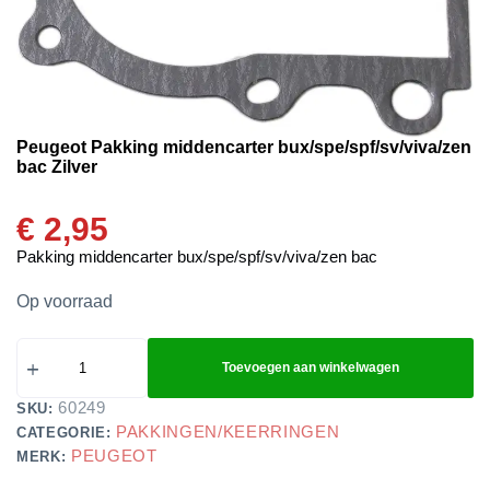
Peugeot Pakking middencarter bux/spe/spf/sv/viva/zen
bac Zilver
€
2,95
Pakking middencarter bux/spe/spf/sv/viva/zen bac
Op voorraad
Toevoegen aan winkelwagen
60249
SKU:
PAKKINGEN/KEERRINGEN
CATEGORIE:
PEUGEOT
MERK: