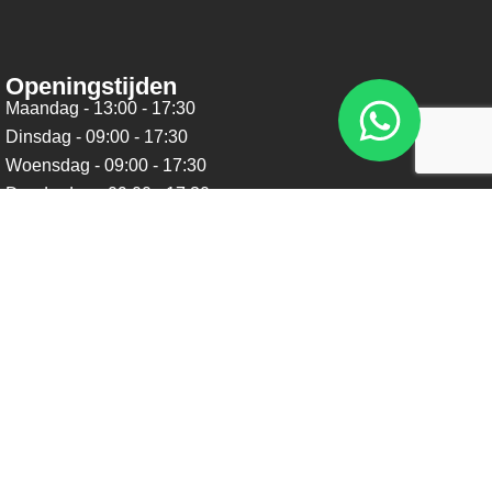
Openingstijden
Maandag - 13:00 - 17:30
Dinsdag - 09:00 - 17:30
Woensdag - 09:00 - 17:30
Donderdag - 09:00 - 17:30
Vrijdag - 09:00 - 17:30
Zaterdag - 09:00 - 16:00
Zondag - Gesloten
Nieuwsbrief
Blijf op de hoogte over ons bedrijf, leuke aanbiedingen en
belangrijke updates. We beloven dat we onze nieuwsbrief
niet te vaak sturen. Uitschrijven kan op ieder moment.