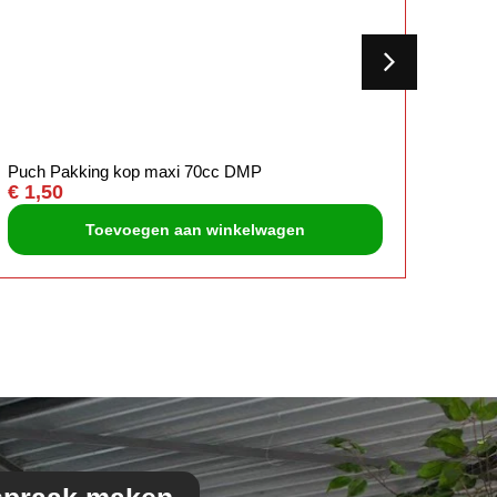
Puch Pakking kop maxi 70cc DMP
Tomos
€
1,50
€
3,5
Toevoegen aan winkelwagen