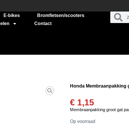
E-bikes
Bromfietsen/scooters
elen
Contact
Honda Membraanpakking gro
€
1,15
Membraanpakking groot gat pas
Op voorraad