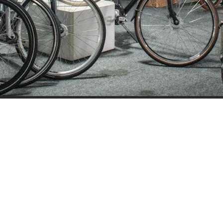
ijden
Nieuwsbrief
0 - 17:30
Blijf op de hoogte over ons bedr
0 - 17:30
aanbiedingen en belangrijke 
00 - 17:30
beloven dat we onze nieuwsbrie
:00 - 17:30
sturen. Uitschrijven kan op ie
 - 17:30
0 - 16:00
oten