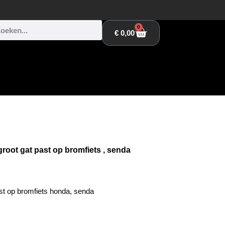
0
€
0,00
ot gat past op bromfiets , senda
t op bromfiets honda, senda