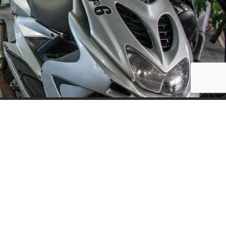
Social Media
ijf, leuke
updates. We
f niet te vaak
der moment.