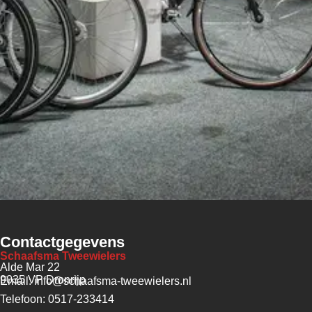
Contactgegevens
Schaafsma Tweewielers
Alde Mar 22
9035 VP Dronrijp
Email: info@schaafsma-tweewielers.nl
Telefoon: 0517-233414