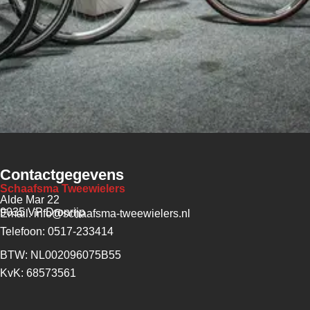
Contactgegevens
Schaafsma Tweewielers
Alde Mar 22
9035 VP Dronrijp
Email: info@schaafsma-tweewielers.nl
Telefoon: 0517-233414
BTW: NL002096075B55
KvK: 68573561