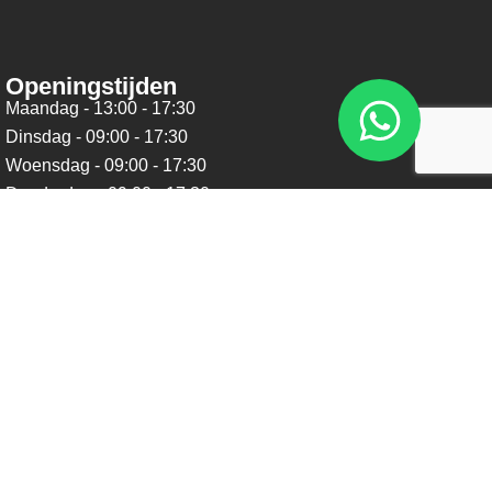
Openingstijden
Maandag - 13:00 - 17:30
Dinsdag - 09:00 - 17:30
Woensdag - 09:00 - 17:30
Donderdag - 09:00 - 17:30
Vrijdag - 09:00 - 17:30
Zaterdag - 09:00 - 16:00
Zondag - Gesloten
Nieuwsbrief
Blijf op de hoogte over ons bedrijf, leuke aanbiedingen en
belangrijke updates. We beloven dat we onze nieuwsbrief
niet te vaak sturen. Uitschrijven kan op ieder moment.