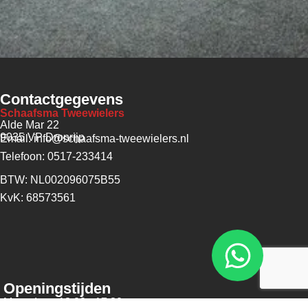
Contactgegevens
Schaafsma Tweewielers
Alde Mar 22
9035 VP Dronrijp
Email: info@schaafsma-tweewielers.nl
Telefoon: 0517-233414
BTW: NL002096075B55
KvK: 68573561
Openingstijden
Maandag - 13:00 - 17:30