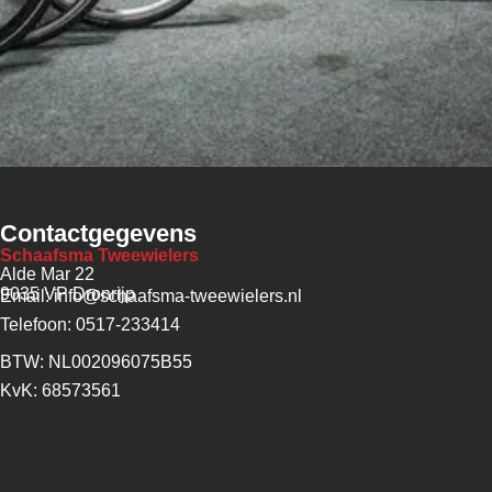
Contactgegevens
Schaafsma Tweewielers
Alde Mar 22
9035 VP Dronrijp
Email: info@schaafsma-tweewielers.nl
Telefoon: 0517-233414
BTW: NL002096075B55
KvK: 68573561