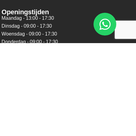
Openingstijden
Maandag - 13:00 - 17:30
Dinsdag - 09:00 - 17:30
Woensdag - 09:00 - 17:30
Donderdag - 09:00 - 17:30
Vrijdag - 09:00 - 17:30
Zaterdag - 09:00 - 16:00
Zondag - Gesloten
Nieuwsbrief
Blijf op de hoogte over ons bedrijf, leuke aanbiedingen en
belangrijke updates. We beloven dat we onze nieuwsbrief
niet te vaak sturen. Uitschrijven kan op ieder moment.