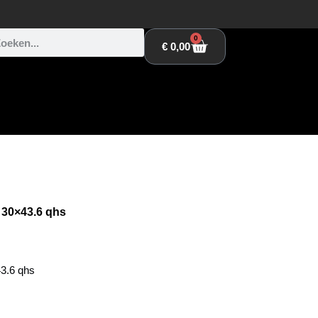
0
€
0,00
 30×43.6 qhs
43.6 qhs