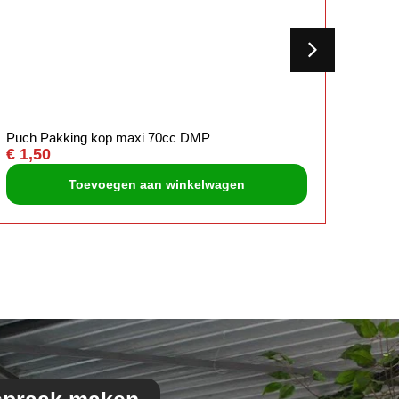
Puch Pakking kop maxi 70cc DMP
Tomos
€
1,50
€
3,5
Toevoegen aan winkelwagen