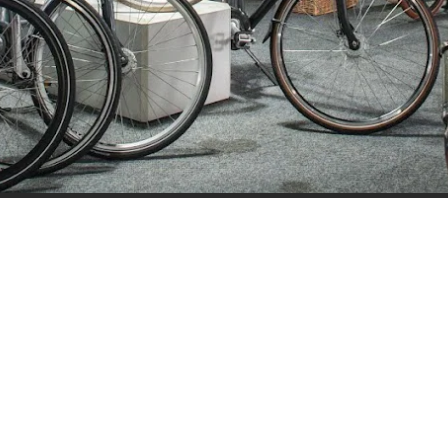
ijden
Nieuwsbrief
0 - 17:30
Blijf op de hoogte over ons bedr
0 - 17:30
aanbiedingen en belangrijke 
00 - 17:30
beloven dat we onze nieuwsbrie
:00 - 17:30
sturen. Uitschrijven kan op ie
 - 17:30
0 - 16:00
oten