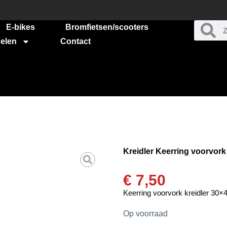
E-bikes
Bromfietsen/scooters
elen
Contact
Kreidler Keerring voorvork
€
7,50
Keerring voorvork kreidler 30×
Op voorraad