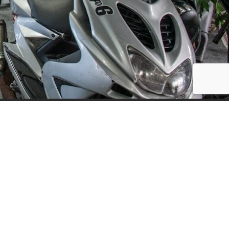
Social Media
ijf, leuke
updates. We
f niet te vaak
der moment.