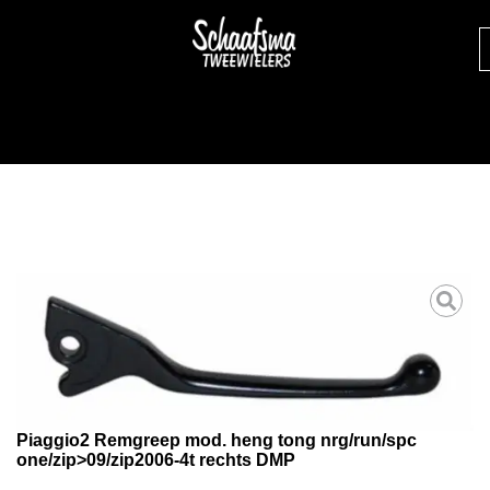
Piaggio2 Remgreep mod. heng tong nrg/run/spc
one/zip>09/zip2006-4t rechts DMP