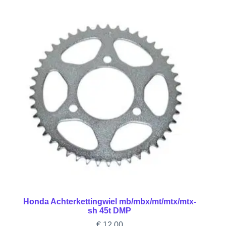
Honda Achterkettingwiel mb/mbx/mt/mtx/mtx-
sh 45t DMP
€
12,00