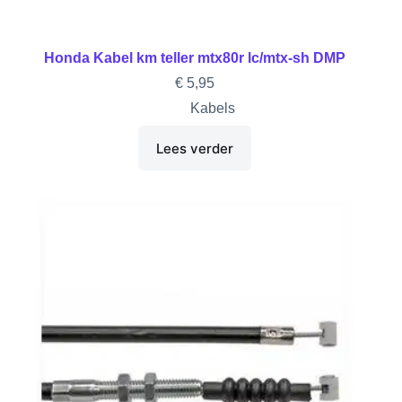
Honda Kabel km teller mtx80r lc/mtx-sh DMP
€
5,95
Kabels
Lees verder