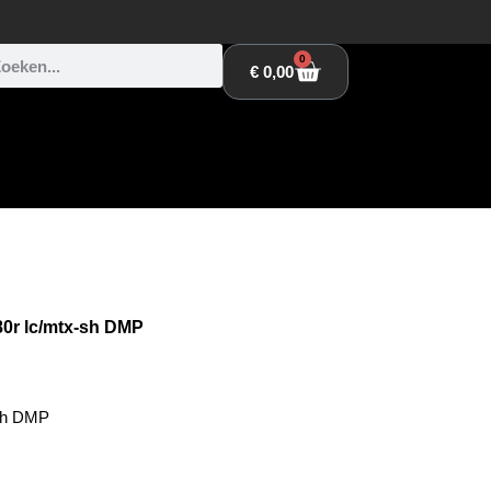
0
€
0,00
80r lc/mtx-sh DMP
-sh DMP