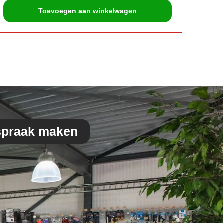
€
38,
Toevoegen aan winkelwagen
spraak maken