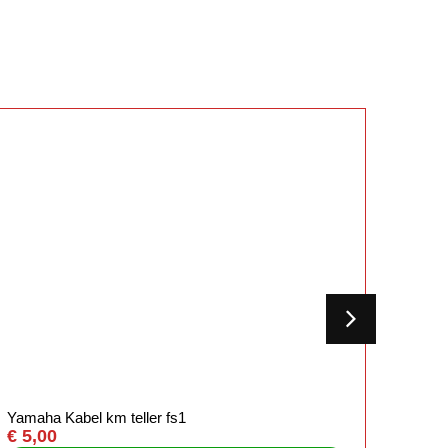
Yamaha Kabel km teller fs1
Apri
€
5,00
ELEC