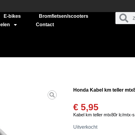
E-bikes
Bromfietsen/scooters
elen
Contact
Honda Kabel km teller mtx
€
5,95
Kabel km teller mtx80r lc/mtx
Uitverkocht