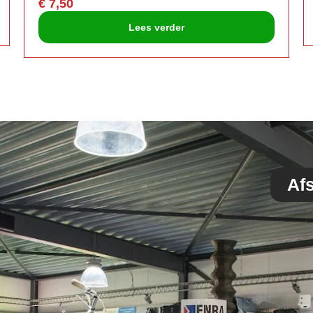
€
7,50
Lees verder
Af