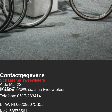
Contactgegevens
Schaafsma Tweewielers
Alde Mar 22
9035 VP Dronrijp
Email: info@schaafsma-tweewielers.nl
Telefoon: 0517-233414
BTW: NL002096075B55
KvK: 68573561