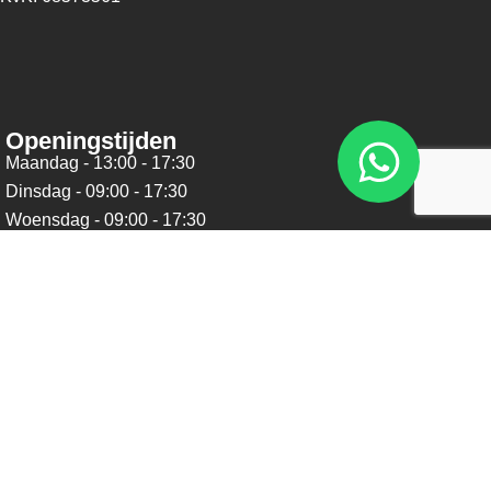
Openingstijden
Maandag - 13:00 - 17:30
Dinsdag - 09:00 - 17:30
Woensdag - 09:00 - 17:30
Donderdag - 09:00 - 17:30
Vrijdag - 09:00 - 17:30
Zaterdag - 09:00 - 16:00
Zondag - Gesloten
Nieuwsbrief
Blijf op de hoogte over ons bedrijf, leuke aanbiedingen en
belangrijke updates. We beloven dat we onze nieuwsbrief